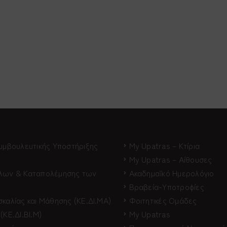
Συμβουλευτικής Υποστήριξης
My Upatras – Κτίρια
My Upatras – Αίθουσες
ύλων & Καταπολέμησης των
Ακαδημαϊκό Ημερολόγιο
Βραβεία-Υποτροφίες
καλίας και Μάθησης (ΚΕ.ΔΙ.ΜΑ)
Φοιτητικές Ομάδες
(ΚΕ.ΔΙ.ΒΙ.Μ)
My Upatras