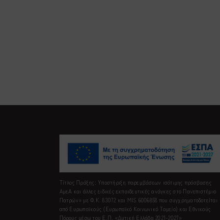
Τίτλος Πράξης: Υποστήριξη παρεμβάσεων ισότιμης πρόσβασης
ΑμεΑ και άλλες ειδικές εκπαιδευτικές ανάγκες στο Πανεπιστήμιο
Πατρών» με Φ.Κ. 83072 και MIS 6006858 που συγχρηματοδοτείται
από Ευρωπαϊκούς (Ευρωπαϊκό Κοινωνικό Ταμείο) και Εθνικούς
Πόρους μέσω του Ε.Π. «Δυτική Ελλάδα 2021-2027»