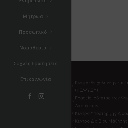
Ενημέρωση
Μητρώα
Προσωπικό
Νομοθεσία
Συχνές Ερωτήσεις
Επικοινωνία
Κέντρο Ψυχολογικής και 
(ΚΕ.ΨΥ.ΣΥ)
Γραφείο Ισότητας των Φ
Διακρίσεων
Κέντρο Υποστήριξης Διδασ
Κέντρο Δια Βίου Μάθησης 